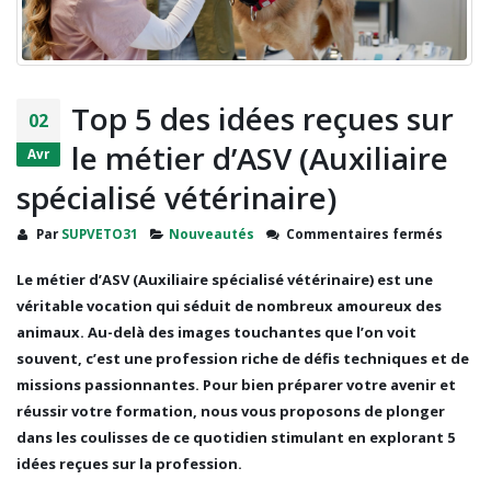
Top 5 des idées reçues sur
02
le métier d’ASV (Auxiliaire
Avr
spécialisé vétérinaire)
sur
Par
SUPVETO31
Nouveautés
Commentaires fermés
Top
5
Le
métier d’ASV
(Auxiliaire spécialisé vétérinaire) est une
des
véritable vocation qui séduit de nombreux amoureux des
idées
animaux. Au-delà des images touchantes que l’on voit
reçues
souvent, c’est une profession riche de défis techniques et de
sur
missions passionnantes. Pour bien préparer votre avenir et
le
métier
réussir votre formation, nous vous proposons de plonger
d’ASV
dans les coulisses de ce quotidien stimulant en explorant 5
(Auxili
idées reçues sur la profession.
spécia