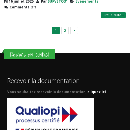
16 juillet 2025
Par
SUPVETO31
Evènements
Comments Off
Lire la suite...
1
2
Restons en contact
Recevoir la documentation
Vous souhaitez recevoir la documentation,
cliquez ici