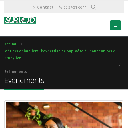
Contact
05 34 31 66 11
Accueil
Métiers animaliers : l’expertise de Sup-Véto à l’honneur lors du
Studylive
Evènements
Evènements