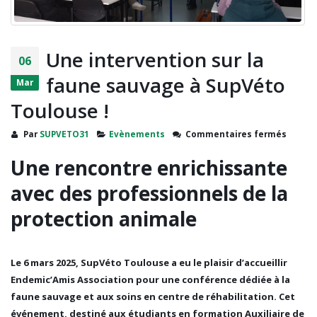
Une intervention sur la
06
faune sauvage à SupVéto
Mar
Toulouse !
sur
Par
SUPVETO31
Evènements
Commentaires fermés
Une
Une rencontre enrichissante
interv
sur
avec des professionnels de la
la
faune
protection animale
sauva
à
SupVé
Toulo
Le
6 mars 2025
, SupVéto Toulouse a eu le plaisir d’accueillir
!
Endemic’Amis Association
pour une conférence dédiée à la
faune sauvage et aux soins en centre de réhabilitation
. Cet
événement, destiné aux étudiants en
formation Auxiliaire de