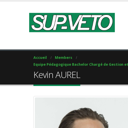
Accueil
Members
Equipe Pédagogique Bachelor Chargé de Gestion e
Kevin AUREL