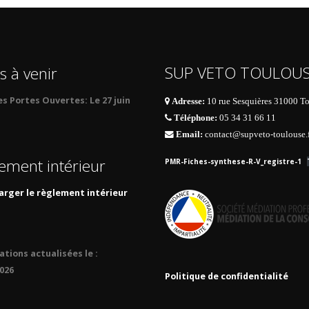
SUP VETO TOULOU
s à venir
es Portes Ouvertes:
Le 27 juin
Adresse:
10 rue Sesquières 31000 T
Téléphone:
05 34 31 66 11
Email:
contact@supveto-toulouse.
ement intérieur
PMR-Fiches-synthese-R-V_registre-1
arger le règlement intérieur
tions actualisées le :