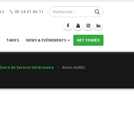
ct
05 34 31 66 11
TARIFS
NEWS & EVÉNEMENTS
NET YPARÉO
iaire de Service Vétérinaire
Kevin AUREL