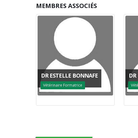
MEMBRES ASSOCIÉS
NAFE
DR LYDIA GAMER
DR 
Vétérinaire Formatrice
Vét